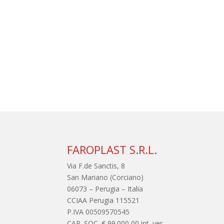
FAROPLAST S.R.L.
Via F.de Sanctis, 8
San Mariano (Corciano)
06073 – Perugia – Italia
CCIAA Perugia 115521
P.IVA 00509570545
CAP. SOC. € 99.000,00 int. ver.